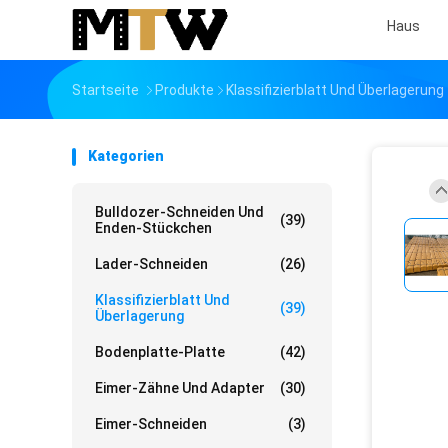
Haus
Startseite
Produkte
Klassifizierblatt Und Überlagerung
Kategorien
Bulldozer-Schneiden Und
(39)
Enden-Stückchen
Lader-Schneiden
(26)
Klassifizierblatt Und
(39)
Überlagerung
Bodenplatte-Platte
(42)
Eimer-Zähne Und Adapter
(30)
Eimer-Schneiden
(3)