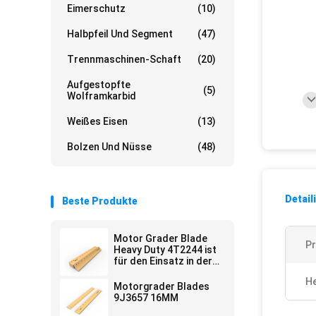
Eimerschutz
(10)
Halbpfeil Und Segment
(47)
Trennmaschinen-Schaft
(20)
Aufgestopfte
(5)
Wolframkarbid
Weißes Eisen
(13)
Bolzen Und Nüsse
(48)
Detail
Beste Produkte
Motor Grader Blade
P
Heavy Duty 4T2244 ist
für den Einsatz in der
Maschine vorgesehen.
He
Motorgrader Blades
9J3657 16MM