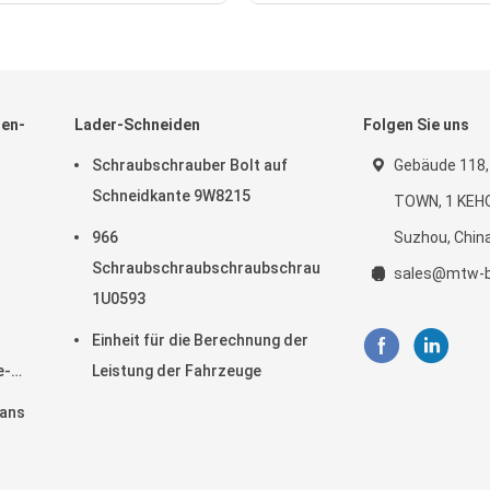
den-
Lader-Schneiden
Folgen Sie uns
Schraubschrauber Bolt auf
Gebäude 118,
Schneidkante 9W8215
TOWN, 1 KEH
966
Suzhou, Chin
Schraubschraubschraubschraubschraubschraubschra
sales@mtw-b
1U0593
Einheit für die Berechnung der
e-
Leistung der Fahrzeuge
gans