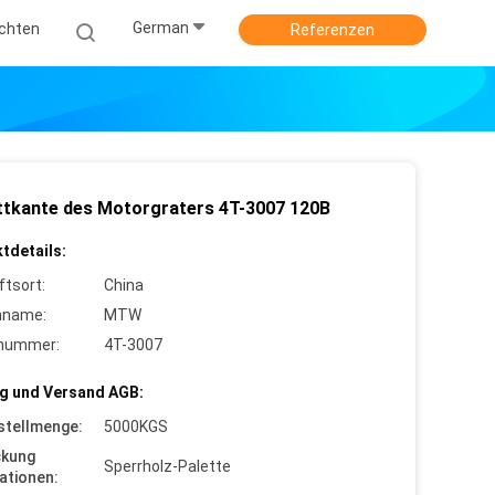
German
ichten
Referenzen
ttkante des Motorgraters 4T-3007 120B
tdetails:
ftsort:
China
nname:
MTW
lnummer:
4T-3007
g und Versand AGB:
stellmenge:
5000KGS
ckung
Sperrholz-Palette
ationen: