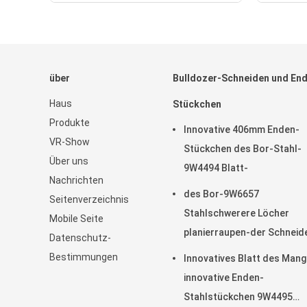
über
Bulldozer-Schneiden und En
Haus
Stückchen
Produkte
Innovative 406mm Enden-
VR-Show
Stückchen des Bor-Stahl-
Über uns
9W4494 Blatt-
Nachrichten
des Bor-9W6657
Seitenverzeichnis
Stahlschwerere Löcher
Mobile Seite
planierraupen-der Schneid
Datenschutz-
45mm des Enden-5
Bestimmungen
Innovatives Blatt des Man
innovative Enden-
Stahlstückchen 9W4495