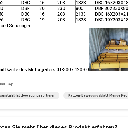
62
DBC
16
203
1828
DBC 16X203X1
40
DBF
30
330
800
DBF 30X330X8
58
DBC
16
203
2133
DBC 16X203X2
76
DBC
19
203
1828
DBC 19X203X1
 und Sendungen
und Tag:
anstahlblattbewegungssortierer
Katzen-Bewegungsblatt Menge Req
ten Sie mehr über dieses Produkt erfahren?