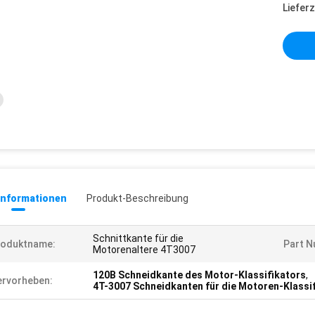
Lieferz
informationen
Produkt-Beschreibung
Schnittkante für die
roduktname:
Part N
Motorenaltere 4T3007
120B Schneidkante des Motor-Klassifikators
,
rvorheben:
4T-3007 Schneidkanten für die Motoren-Klassif