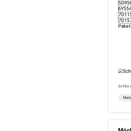
5D95
6Y55
7D11
7D15
Paket
Größe 
Mang
Möch