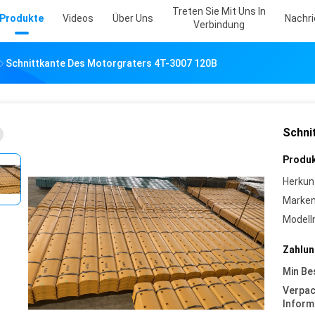
Treten Sie Mit Uns In
Produkte
Videos
Über Uns
Nachr
Verbindung
Schnittkante Des Motorgraters 4T-3007 120B
Schni
Produk
Herkun
Marke
Model
Zahlun
Min Be
Verpa
Inform