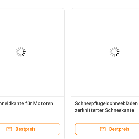
hneidkante für Motoren
Schneepflügelschneebläden
9
zerknitterter Schneekante
Bestpreis
Bestpreis