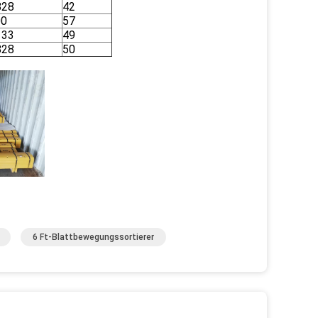
828
42
00
57
133
49
828
50
6 Ft-Blattbewegungssortierer