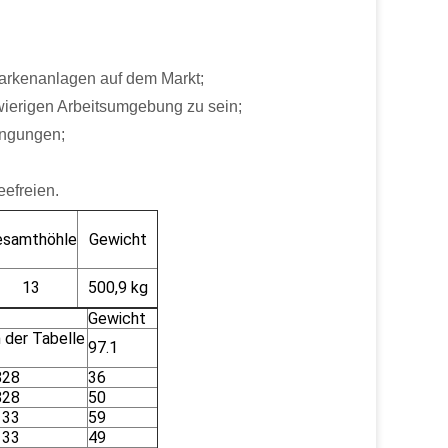
Markenanlagen auf dem Markt;
wierigen Arbeitsumgebung zu sein;
ingungen;
efreien.
esamthöhle
Gewicht
13
500,9 kg
Gewicht
n der Tabelle
97.1
828
36
828
50
133
59
133
49