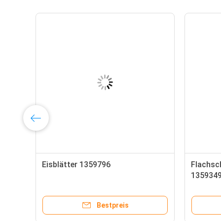
BF
Eisblätter 1359796
Flachsc
135934
Bestpreis