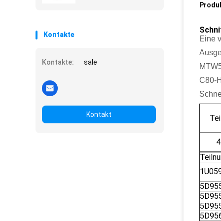
Produ
Schni
Kontakte
Eine 
Ausge
Kontakte:
sale
MTW50
C80-Ho
Schne
Kontakt
Te
4
Teiln
1U05
5D95
5D95
5D95
5D95