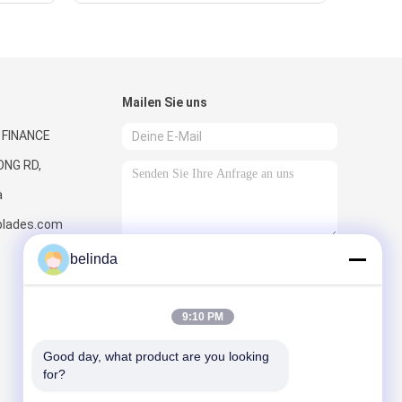
Mailen Sie uns
 FINANCE
ONG RD,
a
ubschraubschraubschraubschraubschrauber
lades.com
belinda
Senden Sie
9:10 PM
Good day, what product are you looking 
for?