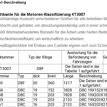
kt-Beschreibung
ttkante für die Motoren-Klassifizierung 4T3007
vollständige Auswahl verschiedener Größen für alle beliebten 
löscht und gehärtet, um abnutzungsbeständig und in einer sch
0 Wärmebehandeltes Borstahl für die Arbeit unter harten Bed
chkohlenstoffstahl, um wirtschaftlich zu arbeiten;
epflügelschlitze mit Einbau von Carbide eignen sich zum Schne
Ausrüstung für die
ilnummer
Typ der Klinge
Beförderung von
G
Fahrzeugen
Die Daten sind in der
T3007
DBF
Tabelle 1 aufgeführt.
ummer
Typ
dick
breit
Länge
Beschreibung
Die Daten sind i
93
DBF
30
360
1317
1 aufgeführt.
56
DBC
19
152
1828
DBC 19X152X1
58
DBC
19
203
1828
DBC 19X203X1
59
DBC
19
203
2133
DBC 19X203X2
61
DBC
16
203
2133
DBC 16X203X2