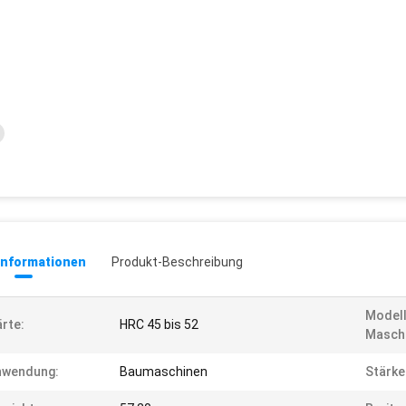
informationen
Produkt-Beschreibung
Modell
rte:
HRC 45 bis 52
Maschi
nwendung:
Baumaschinen
Stärke