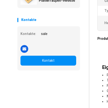
Planierraupen-9W6656
Ge
Ty
Kontakte
He
Kontakte:
sale
Produ
Kontakt
Ei