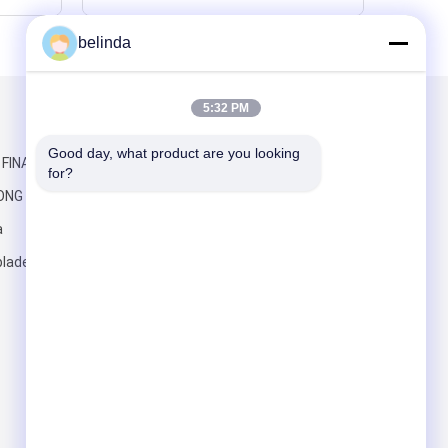
belinda
5:32 PM
Mailen Sie uns
Good day, what product are you looking 
 FINANCE
for?
ONG RD,
a
lades.com
Senden Sie