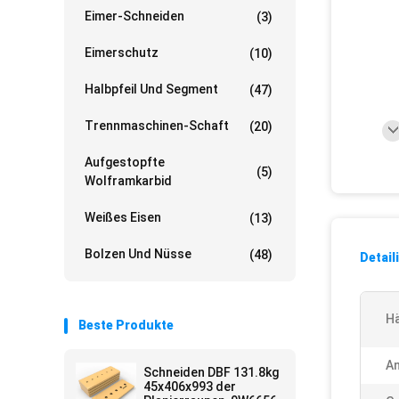
Eimer-Schneiden
(3)
Eimerschutz
(10)
Halbpfeil Und Segment
(47)
Trennmaschinen-Schaft
(20)
Aufgestopfte
(5)
Wolframkarbid
Weißes Eisen
(13)
Bolzen Und Nüsse
(48)
Detail
Hä
Beste Produkte
A
Schneiden DBF 131.8kg
45x406x993 der