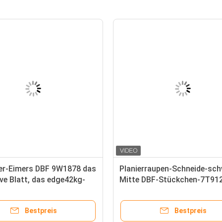
er-Eimers DBF 9W1878 das
Planierraupen-Schneide-sch
ve Blatt, das edge42kg-
Mitte DBF-Stückchen-7T91
chneidet, imprägnierte
35mm
Bestpreis
Bestpreis