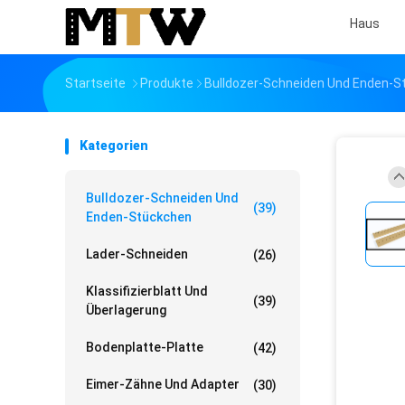
Haus
Startseite
Produkte
Bulldozer-Schneiden Und Enden-S
Kategorien
Bulldozer-Schneiden Und
(39)
Enden-Stückchen
Lader-Schneiden
(26)
Klassifizierblatt Und
(39)
Überlagerung
Bodenplatte-Platte
(42)
Eimer-Zähne Und Adapter
(30)