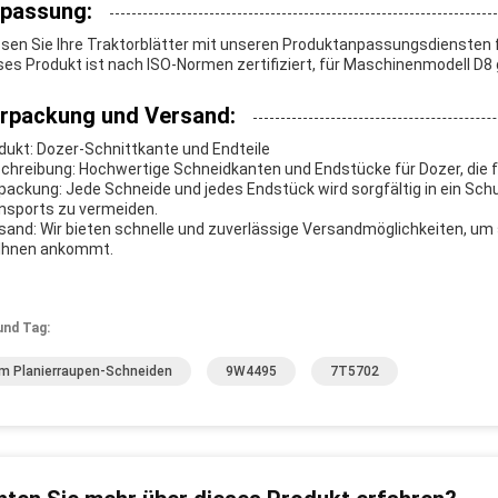
passung:
sen Sie Ihre Traktorblätter mit unseren Produktanpassungsdiensten f
ses Produkt ist nach ISO-Normen zertifiziert, für Maschinenmodell D8 
rpackung und Versand:
dukt: Dozer-Schnittkante und Endteile
chreibung: Hochwertige Schneidkanten und Endstücke für Dozer, die fü
packung: Jede Schneide und jedes Endstück wird sorgfältig in ein S
nsports zu vermeiden.
sand: Wir bieten schnelle und zuverlässige Versandmöglichkeiten, um s
 Ihnen ankommt.
und Tag:
 Planierraupen-Schneiden
9W4495
7T5702