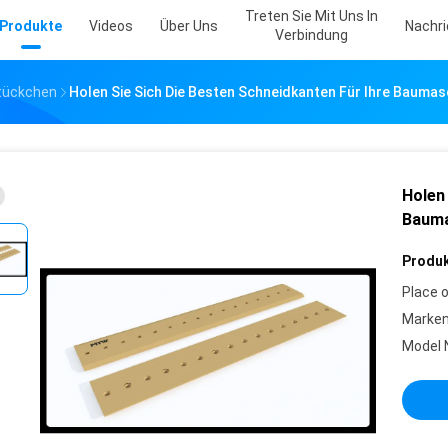
Treten Sie Mit Uns In
Produkte
Videos
Über Uns
Nachr
Verbindung
tückchen
Holen Sie Sich Die Besten Schneidkanten Für Ihre Baumas
Holen 
Bauma
Produk
Place o
Marke
Model 