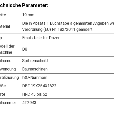
chnische Parameter:
eite
19 mm
Die in Absatz 1 Buchstabe a genannten Angaben we
terial
Verordnung (EU) Nr. 182/2011 geändert.
p
Ersatzteile für Dozer
dell der
D8
schine
ilname
Spitzenschnitt
wendung
Baumaschinen
rtifizierung
ISO-Nummern
öße
DBF 19X254X1622
rte
HRC 45 bis 52
ilnummer
4T2943