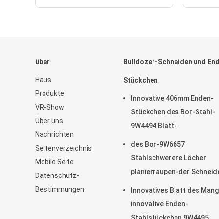
über
Bulldozer-Schneiden und En
Haus
Stückchen
Produkte
Innovative 406mm Enden-
VR-Show
Stückchen des Bor-Stahl-
Über uns
9W4494 Blatt-
Nachrichten
des Bor-9W6657
Seitenverzeichnis
Stahlschwerere Löcher
Mobile Seite
planierraupen-der Schneid
Datenschutz-
45mm des Enden-5
Bestimmungen
Innovatives Blatt des Man
innovative Enden-
Stahlstückchen 9W4495