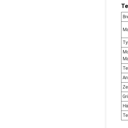
Te
Br
Ma
Ty
Mo
Ma
Te
An
Ze
Gr
Hä
Te