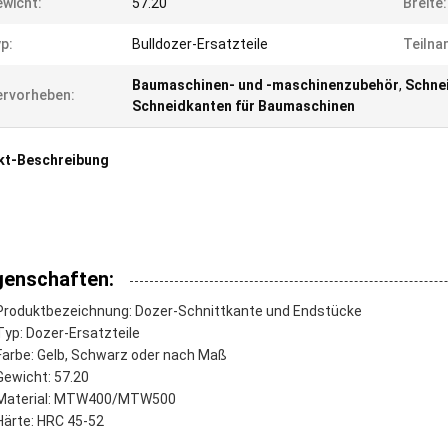
wicht:
57.20
Breite:
p:
Bulldozer-Ersatzteile
Teilna
Baumaschinen- und -maschinenzubehör
,
Schne
rvorheben:
Schneidkanten für Baumaschinen
kt-Beschreibung
genschaften:
Produktbezeichnung: Dozer-Schnittkante und Endstücke
Typ: Dozer-Ersatzteile
Farbe: Gelb, Schwarz oder nach Maß
Gewicht: 57.20
Material: MTW400/MTW500
Härte: HRC 45-52