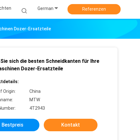
ichten
German
Referenzen
chinen Dozer-Ersatzteile
Sie sich die besten Schneidkanten für Ihre
schinen Dozer-Ersatzteile
tdetails:
f Origin:
China
nname:
MTW
Number:
4T2943
Bestpreis
Kontakt