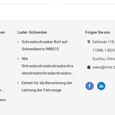
den-
Lader-Schneiden
Folgen Sie uns
Schraubschrauber Bolt auf
Gebäude 118,
Schneidkante 9W8215
TOWN, 1 KEH
966
Suzhou, Chin
Schraubschraubschraubschra
sales@mtw-b
ubschraubschraubschraubschr
aubschraubschraubschraubsc
Einheit für die Berechnung der
hrauber 1U0593
e-
Leistung der Fahrzeuge
gans