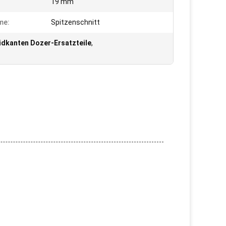
19 mm
me:
Spitzenschnitt
idkanten Dozer-Ersatzteile
,