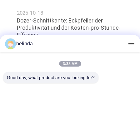
2025-10-18
Dozer-Schnittkante: Eckpfeiler der
Produktivität und der Kosten-pro-Stunde-
Effizienz
belinda
oben
3:38 AM
Good day, what product are you looking for?
Beliebte Kategorien
Alle
Bulldozer-
Lader-Schneiden
Schneiden Und 
Enden-Stückchen
Klassifizierblatt Und 
Bodenplatte-Platte
Überlagerung