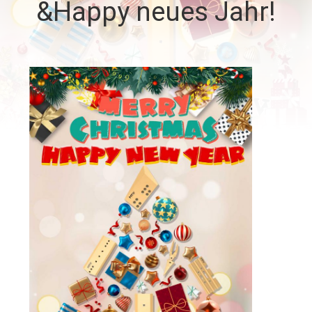
&Happy neues Jahr!
QUALITÄTSKONTROLLE
TRETEN
SIE
MIT
UNS
IN
VERBINDUNG
NACHRICHTEN
FORDERN
SIE EIN