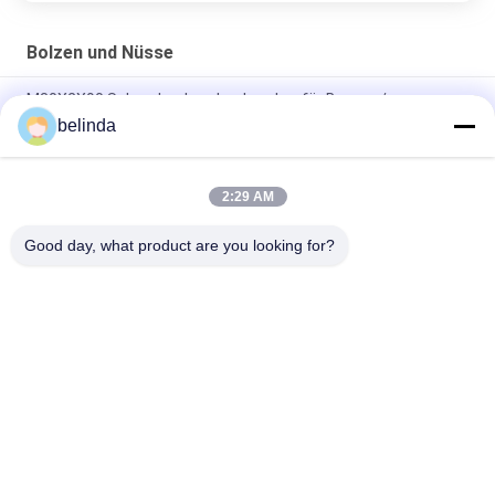
Bolzen und Nüsse
M30X2X90 Schraubschraubschrauber für Bagger /
TBM30X2X90
belinda
TNM30X2 Schienenmutter M30 x 2,00 Gewindegröße
2:29 AM
Ersatzteile für Bagger, Zubehör für Schaufelzähne, Adapter-
Sicherungsstift V69PN
Good day, what product are you looking for?
Beliebte Kategorien
Alle
Bulldozer-
Lader-Schneiden
Schneiden Und 
Enden-Stückchen
Klassifizierblatt Und 
Bodenplatte-Platte
Überlagerung
Eimer-Zähne Und 