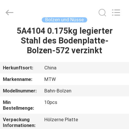
2026
MTW
WEAR
PARTS
(SUZHOU)
Bolzen und Nüsse
CO.,LTD.
All
Rights
5A4104 0.175kg legierter
HAUS
Reserved.
Stahl des Bodenplatte-
PRODUKTE
Bolzen-572 verzinkt
VIDEOS
Herkunftsort:
China
Markenname:
MTW
ÜBER
Modellnummer:
Bahn-Bolzen
UNS
Min
10pcs
Bestellmenge:
FABRIK-
Verpackung
Hölzerne Platte
AUSFLUG
Informationen: