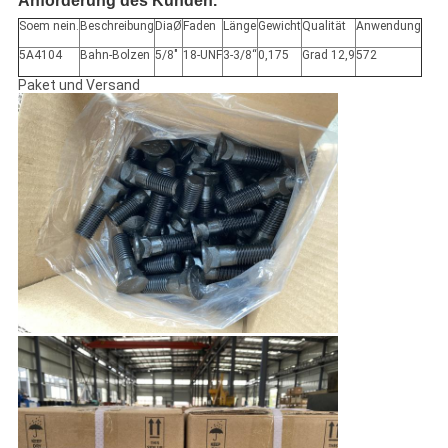
Anforderung des Kunden.
Soem nein.
Beschreibung
DiaØ
Faden
Länge
Gewicht
Qualität
Anwendung
5A4104
Bahn-Bolzen
5/8"
18-UNF
3-3/8“
0,175
Grad 12,9
572
Paket und Versand