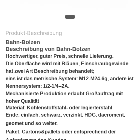
ZITAT
SITEMAP
Produkt-Beschreibung
Bahn-Bolzen
PRIVACY
Beschreibung von
Bahn-Bolzen
Hochwertiger, guter Preis, schnelle Lieferung.
POLICY
Die Oberfläche wird mit Bläuen, Einschraubgewinde
hat zwei Art Beschreibung behandelt;
eins ist das metrische System: M12-M24-6g, andere ist
Nennersystem: 1/2-1/4--2A.
Mechanisierte Produktion erlaubt Großauftrag mit
hoher Qualität
Material: Kohlenstoffstahl- oder legierterstahl
Ende: einfach, schwarz, verzinkt, HDG, dacroment,
geomet und so weiter.
Paket: Cartons&pallets oder entsprechend der