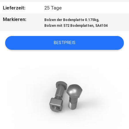
Lieferzeit:
25 Tage
QUALITÄTSKONTROLLE
Markieren:
,
Bolzen der Bodenplatte 0.175kg
,
Bolzen mit 572 Bodenplatten
5A4104
TRETEN
SIE
BESTPREIS
MIT
UNS
IN
VERBINDUNG
NACHRICHTEN
FORDERN
SIE EIN